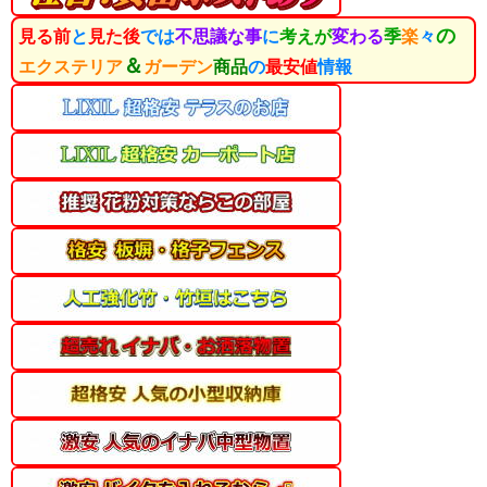
の
見る前
と
見た後
では
不思議な事
に
考え
が
変わる
季
楽
々
＆
エクステリア
ガーデン
商品
の
最安値
情報