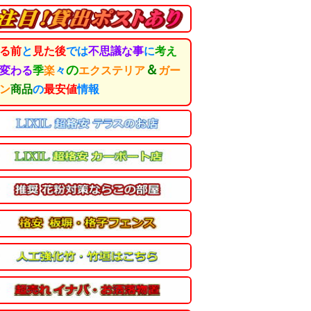
る前
と
見た後
では
不思議な事
に
考え
＆
の
変わる
季
楽
々
エクステリア
ガー
ン
商品
の
最安値
情報