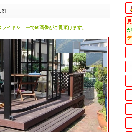
工例
見
ライドショーで69画像がご覧頂けます。
が
デ