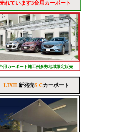
売れています3台用カーポート
3台用カーポート施工例多数地域限定販売
LIXIL
新発売
S C
カーポート